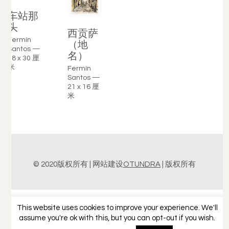
车站那
头
西贡萨
Fermín
（地
Santos —
名）
28 x 30 厘
米
Fermín
Santos —
21 x 16 厘
米
© 2020版权所有 | 网站建设
OTUNDRA
| 版权所有
This website uses cookies to improve your experience. We'll
assume you're ok with this, but you can opt-out if you wish.