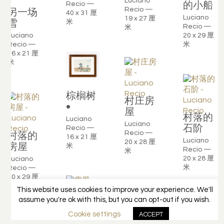
Luciano
的小船
Recio —
另一场
Recio —
40 x 31 厘
Luciano
19 x 27 厘
雪
米
Recio —
米
20 x 29 厘
Luciano
米
Recio —
16 x 21 厘
米
棕榈树
村庄房
•
屋
村落的
Luciano
Luciano
石阶
Recio —
村落的
Recio —
16 x 21 厘
Luciano
20 x 28 厘
房屋
米
Recio —
米
20 x 28 厘
Luciano
米
Recio —
20 x 29 厘
米
This website uses cookies to improve your experience. We'll
assume you're ok with this, but you can opt-out if you wish.
Cookie settings
ACCEPT
雪景