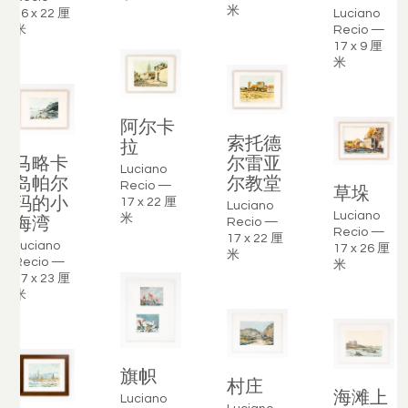
米
Luciano
16 x 22 厘
Recio —
米
17 x 9 厘
米
阿尔卡
索托德
拉
尔雷亚
马略卡
Luciano
尔教堂
岛帕尔
Recio —
草垛
玛的小
17 x 22 厘
Luciano
Luciano
海湾
米
Recio —
Recio —
17 x 22 厘
Luciano
17 x 26 厘
米
Recio —
米
17 x 23 厘
米
旗帜
村庄
海滩上
Luciano