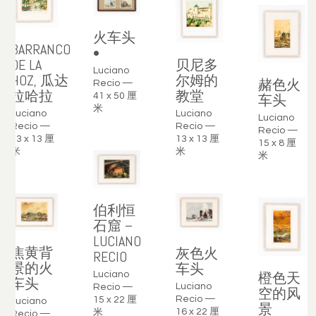
火车头
BARRANCO
•
贝尼多
DE LA
Luciano
尔姆的
HOZ, 瓜达
赭色火
Recio —
教堂
拉哈拉
41 x 50 厘
车头
米
Luciano
Luciano
Luciano
Recio —
Recio —
Recio —
13 x 13 厘
13 x 13 厘
15 x 8 厘
米
米
米
伯利恒
石窟 –
LUCIANO
焦黄背
灰色火
RECIO
景的火
车头
橙色天
Luciano
车头
Luciano
Recio —
空的风
Recio —
15 x 22 厘
Luciano
景
16 x 22 厘
米
Recio —